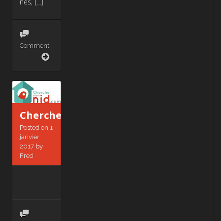
nés, […]
Comment
STUDIO
CANAL
Cherchemonnid.com
Posted on
1
janvier
2017
by
Fred