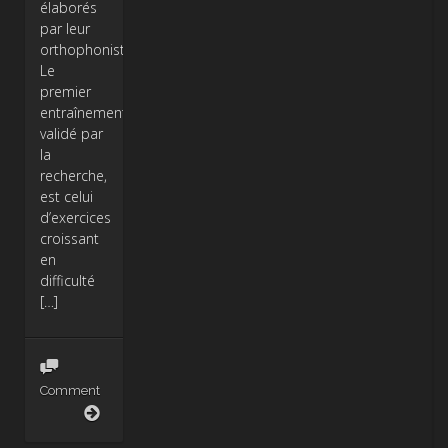
élaborés
par leur
orthophoniste.
Le
premier
entraînement,
validé par
la
recherche,
est celui
d’exercices
croissant
en
difficulté
[…]
Comment
Phonofeel