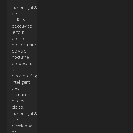
FusionSight®
de
BERTIN:
découvrez
le tout
premier
monoculaire
de vision
nocturne
proposant
le
décamouflage
intelligent
des
menaces
et des
cibles.
FusionSight®
a été
développé
en