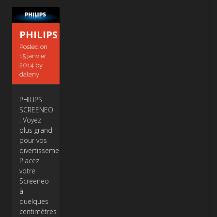
PHILIPS
Posted on
15 janvier
2014
by
daleny
PHILIPS
SCREENEO
: Voyez
plus grand
pour vos
divertissements.
Placez
votre
Screeneo
à
quelques
centimètres