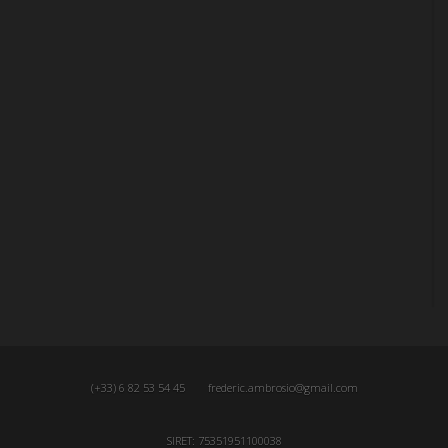
(+33) 6 82 53 54 45
frederic.ambrosio@gmail.com
SIRET: 75351951100038