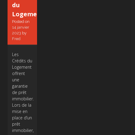
du
Logement
Posted on
14 janvier
2023
by
Fred
Les
Crédits du
Logement
offrent
une
garantie
de prêt
immobilier.
Lors de la
mise en
place d’un
prêt
immobilier,