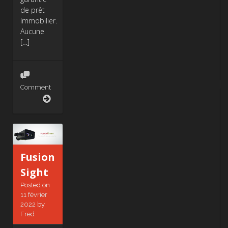
de prêt
Immobilier.
Aucune
[…]
Comment
Les
Crédits
du
Logement
Fusion
Sight
Posted on
11 février
2022
by
Fred