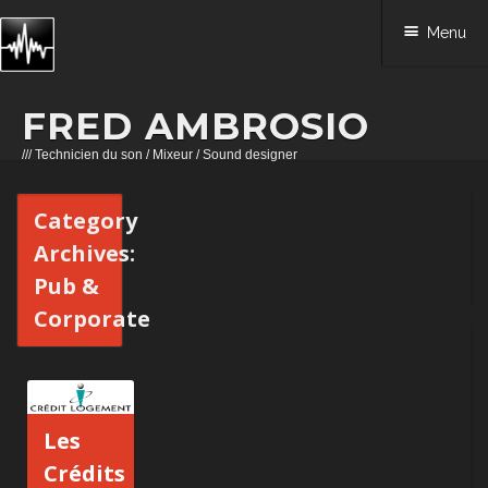
Menu
FRED AMBROSIO
/// Technicien du son / Mixeur / Sound designer
Skip to content
Category
Archives:
Pub &
Corporate
Les
Crédits