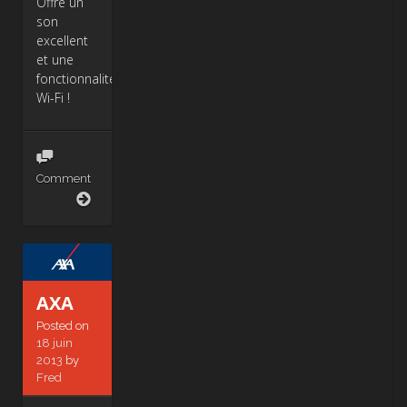
Offre un
son
excellent
et une
fonctionnalité
Wi-Fi !
Comment
PHILIPS
AXA
Posted on
18 juin
2013
by
Fred