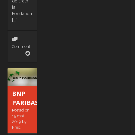
de créer
la
Fondation
[…]
Comment
Série
Teknik
BNP
PARIBAS
Posted on
15 mai
2019
by
Fred