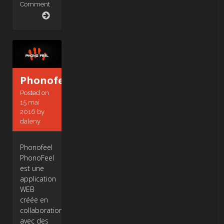
Comment
Cherchemonnid.com
Phonofeel
Posted on
15 mai
2016
by
daleny
Phonofeel
PhonoFeel
est une
application
WEB
créée en
collaboration
avec des