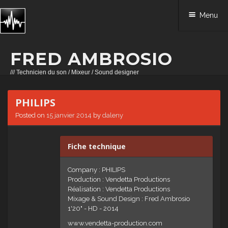
Menu
FRED AMBROSIO
/// Technicien du son / Mixeur / Sound designer
Skip to content
PHILIPS
Posted on
15 janvier 2014
by
daleny
Fiche technique
Company : PHILIPS
Production : Vendetta Productions
Réalisation : Vendetta Productions
Mixage & Sound Design : Fred Ambrosio
1'20" - HD - 2014
www.vendetta-production.com