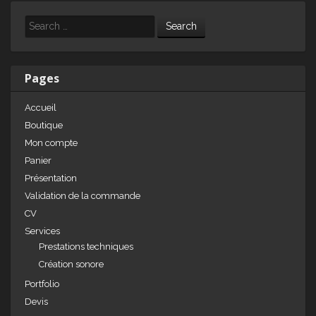
k
c
ta
e
e
g
Search
dI
b
er
n
o
Pages
o
Accueil
k
Boutique
Mon compte
Panier
Présentation
Validation de la commande
CV
Services
Prestations techniques
Création sonore
Portfolio
Devis