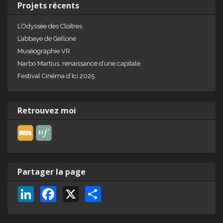
Projets récents
L’Odyssée des Cloîtres
L’abbaye de Gellone
Muséographie VR
Narbo Martius, renaissance d’une capitale
Festival Cinéma d’Ici 2025
Retrouvez moi
Partager la page
Li
F
X
P
n
a
ar