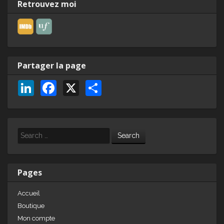
Retrouvez moi
Partager la page
Li
F
X
P
n
a
ar
k
c
ta
e
e
g
Search
dI
b
er
n
o
Pages
o
Accueil
k
Boutique
Mon compte