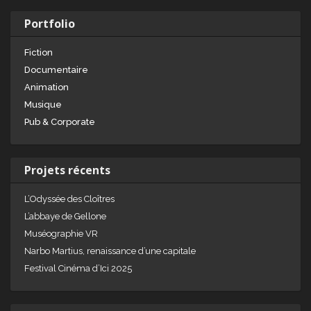
Portfolio
1 x vidéo du montage au format Quicktime
(.mov) H264 avec le son.
1 x fichier OMF ou AAF du montage avec
Fiction
poignées de 5 secondes.
Documentaire
Mire image + son en début de montage.
Animation
Musique
Pub & Corporate
X2Pro Audio Convert
Projets récents
L’Odyssée des Cloîtres
L’abbaye de Gellone
Muséographie VR
Narbo Martius, renaissance d’une capitale
Festival Cinéma d’Ici 2025