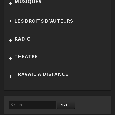
MUSIQUES
LES DROITS D'AUTEURS
RADIO
THEATRE
Prise de son interview / reportage
TRAVAIL A DISTANCE
Montage
Mixage PAD
Habillage,
Jingles, Liner
Search