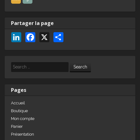
Partager la page
Li
F
X
P
n
a
ar
k
c
ta
e
e
g
Search
dI
b
er
n
o
Pages
o
Accueil
k
Boutique
Mon compte
Panier
Présentation