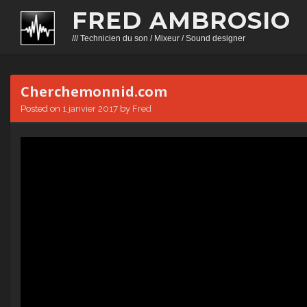
FRED AMBROSIO
/// Technicien du son / Mixeur / Sound designer
Cherchemonnid.com
Posted on
1 janvier 2017
by
Fred