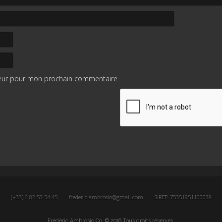
teur pour mon prochain commentaire.
(+33) 6 82 53 54 45
frederic.ambrosio@gmail.com
SIRET: 75351951100038
Frédéric Ambrosio Co. © 2016 Tous droits réservés.