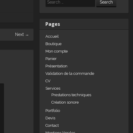
e
e
g
Search
dI
b
er
n
o
Pages
o
Next
→
Accueil
k
Boutique
Mon compte
Panier
Présentation
Validation de la commande
CV
Services
Prestations techniques
Création sonore
Portfolio
Devis
Contact
Mentions légales