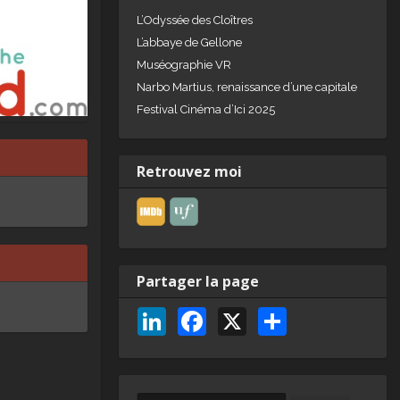
L’Odyssée des Cloîtres
L’abbaye de Gellone
Muséographie VR
Narbo Martius, renaissance d’une capitale
Festival Cinéma d’Ici 2025
Retrouvez moi
Partager la page
Li
F
X
P
n
a
ar
k
c
ta