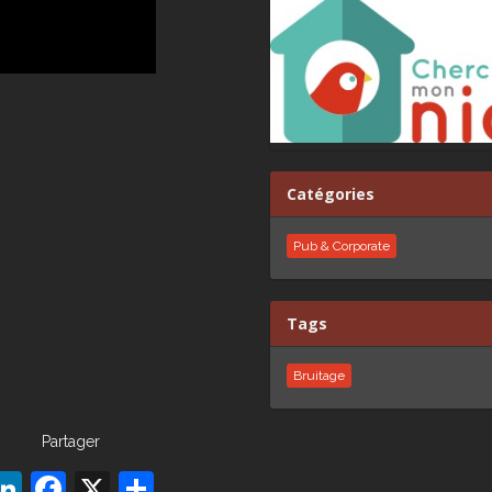
Catégories
Pub & Corporate
Tags
Bruitage
Partager
LinkedIn
Facebook
X
Partager