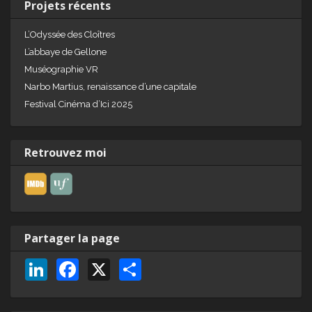
Projets récents
L’Odyssée des Cloîtres
L’abbaye de Gellone
Muséographie VR
Narbo Martius, renaissance d’une capitale
Festival Cinéma d’Ici 2025
Retrouvez moi
Partager la page
Li
F
X
P
n
a
ar