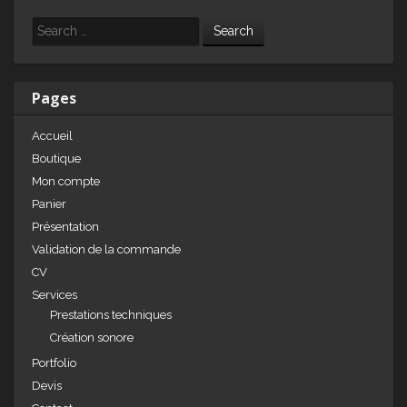
k
c
ta
e
e
g
Search
dI
b
er
n
o
Pages
o
Accueil
k
Boutique
Mon compte
Panier
Présentation
Validation de la commande
CV
Services
Prestations techniques
Création sonore
Portfolio
Devis