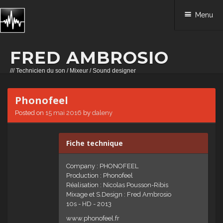
Menu
FRED AMBROSIO
/// Technicien du son / Mixeur / Sound designer
Skip to content
Phonofeel
Posted on
15 mai 2016
by
daleny
Fiche technique
Company : PHONOFEEL
Production : Phonofeel
Réalisation : Nicolas Pousson-Ribis
Mixage et S.Design : Fred Ambrosio
10s - HD - 2013
www.phonofeel.fr