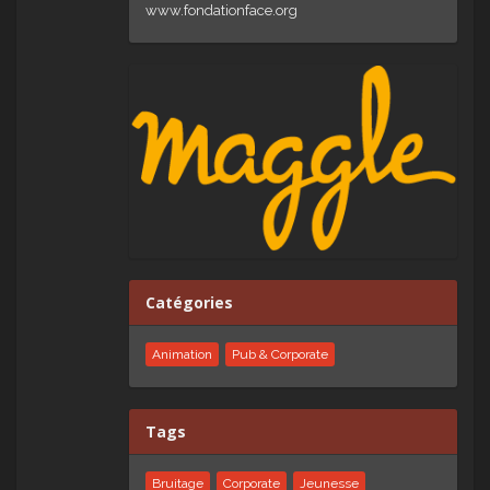
www.fondationface.org
Catégories
Animation
Pub & Corporate
Tags
Bruitage
Corporate
Jeunesse