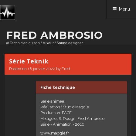
Menu
FRED AMBROSIO
/// Technicien du son / Mixeur / Sound designer
Skip to content
Série Teknik
Posted on
18 janvier 2022
by
Fred
Fiche technique
Série animée
Réalisation : Studio Maggle
Production: FACE
Mixage et S. Design: Fred Ambrosio
Série - Animation - 2016
www.maggle.fr