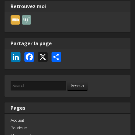
Retrouvez moi
Partager la page
Li
F
X
P
n
a
ar
k
c
ta
e
e
g
Search
dI
b
er
n
o
Pages
o
Accueil
k
Boutique