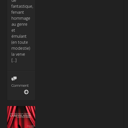
de
fantastique,
fervant
hommage
au genre
et
émulant
(en toute
modestie)
la verve
[…]
Comment
Young
Blood