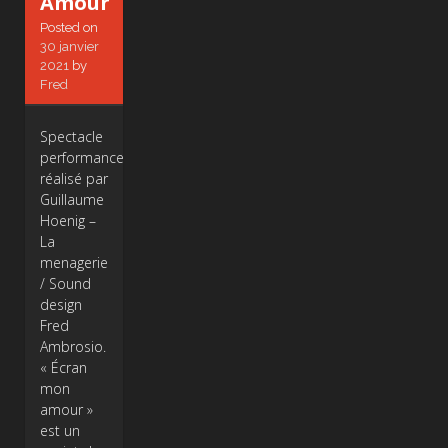
Amour
Posted on
30 janvier
2021
by
Fred
Spectacle
performance
réalisé par
Guillaume
Hoenig –
La
menagerie
/ Sound
design
Fred
Ambrosio.
« Écran
mon
amour »
est un