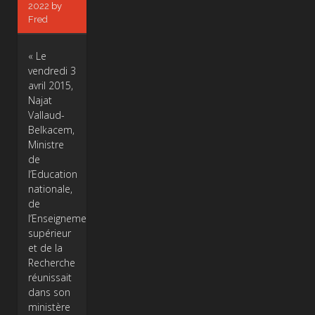
2022
by
Fred
« Le
vendredi 3
avril 2015,
Najat
Vallaud-
Belkacem,
Ministre
de
l’Education
nationale,
de
l’Enseignement
supérieur
et de la
Recherche
réunissait
dans son
ministère