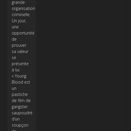
grande
organisation
criminelle.
Un jour,
une
opportunité
de
prouver
sa valeur
se
présente
à lui.
« Young
Blood est
un
pastiche
de film de
gangster
saupoudré
d’un
soupçon