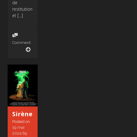
de
restitution
et […]
Comment
Narbo
Martius
Sirène
Posted on
19 mai
2024
by