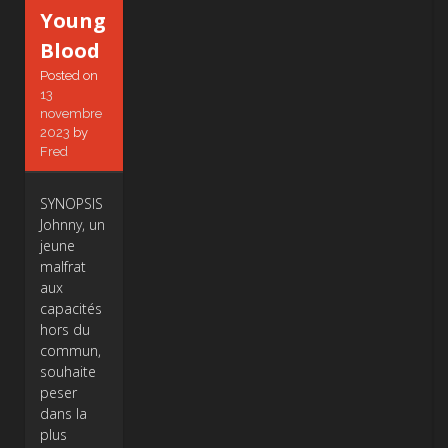
Young
Blood
Posted on
13
novembre
2023
by
Fred
SYNOPSIS
Johnny, un
jeune
malfrat
aux
capacités
hors du
commun,
souhaite
peser
dans la
plus