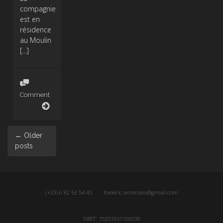
compagnie
est en
résidence
au Moulin
[…]
Comment
Ecran
Mon
Amour
Post
←
Older
navigation
posts
(+33) 6 82 53 54 45
frederic.ambrosio@gmail.com
SIRET: 75351951100038