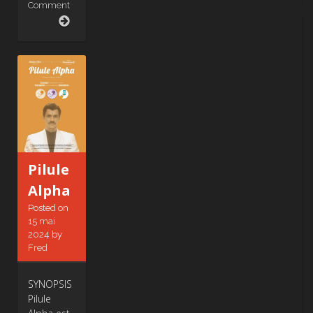
Comment
Sirène
Pilule
Alpha
Posted on
15 mai
2024
by
Fred
SYNOPSIS
Pilule