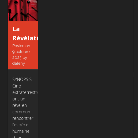
La
Révélation
Posted on
9 octobre
2023
by
daleny
SYNOPSIS
Cinq
extraterrestres
ont un
rêve en
commun :
rencontrer
l’espèce
humaine
dans