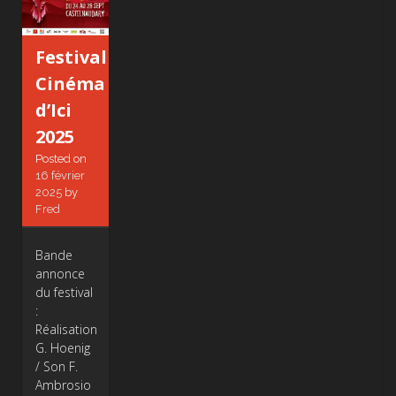
Festival
Cinéma
d’Ici
2025
Posted on
16 février
2025
by
Fred
Bande
annonce
du festival
:
Réalisation
G. Hoenig
/ Son F.
Ambrosio