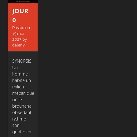
JOUR
0
Posted on
15 mai
2023
by
daleny
SYNOPSIS
Un
homme
habite un
milieu
mécanique
où le
brouhaha
obsédant
rythme
son
quotidien