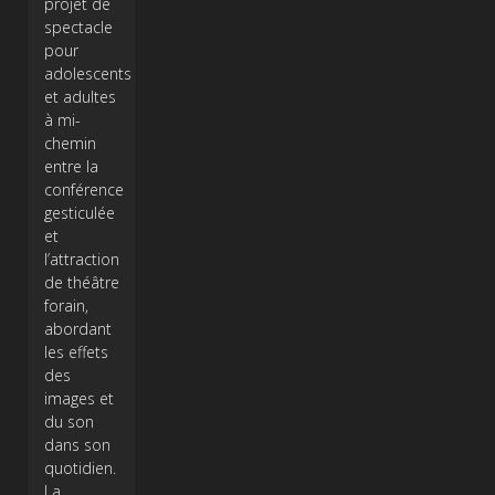
projet de
spectacle
pour
adolescents
et adultes
à mi-
chemin
entre la
conférence
gesticulée
et
l’attraction
de théâtre
forain,
abordant
les effets
des
images et
du son
dans son
quotidien.
La