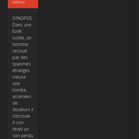
daleny
SYNOPSIS
Dans une
forêt
isolée, un
homme
secoué
par des
spasmes
étranges
creuse
une
tombe,
assénées
de
douleurs il
s’écroule.
A son
réveil un
son perdu