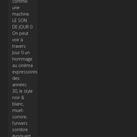
comme
une
machine.
LE SON
DE JOUR 0
On peut
voir à
travers
Jour 0 un
hommage
au cinéma
expressionniste
des
années
30, le style
noir &
blanc,
muet-
sonore,
l’univers
sombre
évoquant