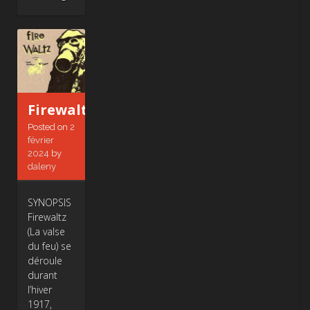
Alpha
Firewaltz
Posted on
2
février
2024
by
daleny
SYNOPSIS
Firewaltz
(La valse
du feu) se
déroule
durant
l’hiver
1917,