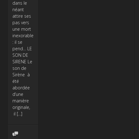
dans le
néant
attire ses
pas vers
une mort
inexorable
: il se
pend… LE
SON DE
SIRENE Le
son de
Sirène à
été
abordée
d’une
manière
originale,
il […]