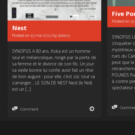
Five P
Posted on
15
Nest
Posted on
15 mai 2011
by
daleny
SYNOPSIS 
s’inquiéte
mystérieux 
SYNOPSIS A 80 ans, Koka est un homme
rues du Cair
seul et mélancolique, rongé par la perte de
peut que la
sa femme et le divorce de son fils. Un jour
retranchem
sa vieille bonne lui confie avoir fait un rêve
POUNDS Fiv
de bon augure : pour elle, c’est sûr, tout va
à contre pie
s’arranger… LE SON DE NEST Nest (le Nid)
spectateur 
est un […]
Nest
Comme
Comment