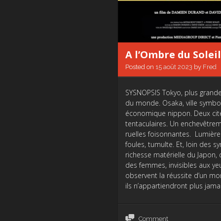
A l’Ombre du Solei
Posted on
15 août 2023
by
Fred
SYSNOPSIS Tokyo, plus grand
du monde. Osaka, ville symb
économique nippon. Deux cit
tentaculaires. Un enchevêtre
ruelles foisonnantes. Lumières
foules, tumulte. Et, loin des 
richesse matérielle du Japon
des femmes, invisibles aux ye
observent la réussite d’un m
ils n’appartiendront plus jamai
Comment