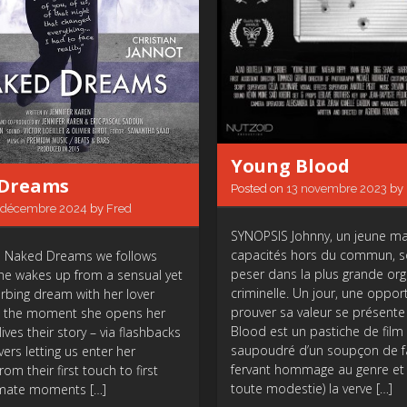
Young Blood
Dreams
Posted on
13 novembre 2023
by
 décembre 2024
by
Fred
SYNOPSIS Johnny, un jeune ma
capacités hors du commun, s
n Naked Dreams we follows
peser dans la plus grande org
he wakes up from a sensual yet
criminelle. Un jour, une oppor
turbing dream with her lover
prouver sa valeur se présente 
m the moment she opens her
Blood est un pastiche de film
lives their story – via flashbacks
saupoudré d’un soupçon de f
ers letting us enter her
fervant hommage au genre et
rom their first touch to first
toute modestie) la verve […]
imate moments […]