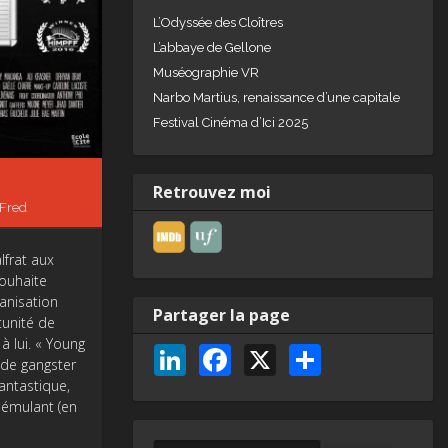
L’Odyssée des Cloîtres
L’abbaye de Gellone
Muséographie VR
Narbo Martius, renaissance d’une capitale
Festival Cinéma d’Ici 2025
Retrouvez moi
Fred
lfrat aux
ouhaite
anisation
Partager la page
tunité de
à lui. « Young
Li
F
X
P
 de gangster
n
a
ar
antastique,
 émulant (en
k
c
ta