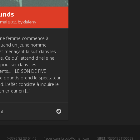
ounds
 mai 2011
by
daleny
Une femme commence à
r quand un jeune homme
et menaçant la suit dans les
e. Ce qu’il attend d »elle ne
 pousser dans ses
ents… LE SON DE FIVE
e pounds prend le spectateur
d. L’effet consiste à induire le
en erreur en […]
Five
nt
Pounds
(+33) 6 82 53 54 45
frederic.ambrosio@gmail.com
SIRET: 75351951100038