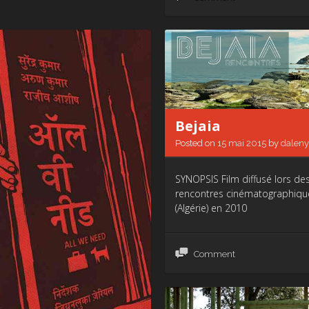
Bejaia
Posted on
15 mai 2015
by
daleny
SYNOPSIS Film diffusé lors d
rencontres cinématographiqu
(Algérie) en 2010
Comment