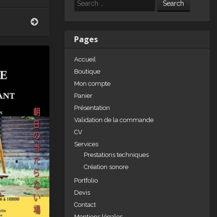
e
e
g
Search
dI
b
er
Young
Blood
n
o
Pages
o
Accueil
k
Boutique
Mon compte
Panier
Présentation
Validation de la commande
CV
Services
Prestations techniques
Création sonore
Portfolio
Devis
Contact
Mentions légales