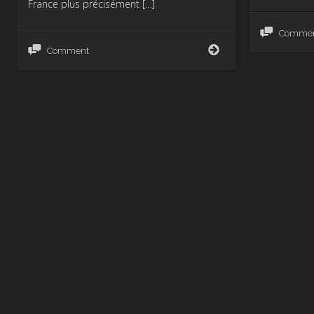
France plus précisément […]
Comme
L’Odyssée
Comment
des
Cloîtres