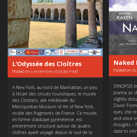
Naked 
L’Odyssée des Cloîtres
Posted on
15
Posted on
1 novembre 2025
by
Fred
SYNOPSIS I
A New-York, au nord de Manhattan, un peu
Joanna as s
à l’écart des circuits touristiques, le musée
slightly dis
des Cloisters, aile médiévale du
David. Fro
Metropolitan Museum of Art of New York,
eyes, she re
recèle des fragments de France. Ce musée,
and voice ov
en forme d’abbaye pyrénéenne, est
thoughts – f
entièrement structuré autour de quatre
date to int
cloîtres ayant voyagé depuis le sud de la