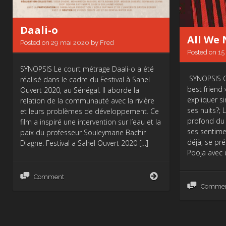
Daali-o
All We
Posted on
29 mai 2020
by
Fred
Posted on
15
SYNOPSIS Le court métrage Daali-o a été
SYNOPSIS Ce
réalisé dans le cadre du Festival à Sahel
best friend
Ouvert 2020, au Sénégal. Il aborde la
expliquer si
relation de la communauté avec la rivière
ses nuits?;
et leurs problèmes de développement. Ce
profond du 
film a inspiré une intervention sur l’eau et la
ses sentime
paix du professeur Souleymane Bachir
déjà, se pr
Diagne. Festival a Sahel Ouvert 2020 […]
Pooja avec 
Daali-
Comment
o
Comme