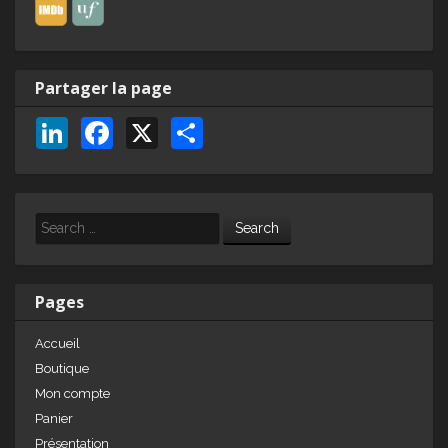
Partager la page
Li
F
X
P
n
a
ar
k
c
ta
e
e
g
Search
dI
b
er
n
o
Pages
o
Accueil
k
Boutique
Mon compte
Panier
Présentation