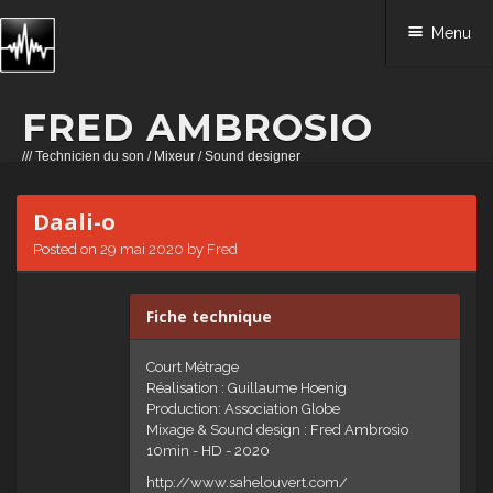
Menu
FRED AMBROSIO
/// Technicien du son / Mixeur / Sound designer
Skip to content
Daali-o
Posted on
29 mai 2020
by
Fred
Fiche technique
Court Métrage
Réalisation : Guillaume Hoenig
Production: Association Globe
Mixage & Sound design : Fred Ambrosio
10min - HD - 2020
http://www.sahelouvert.com/