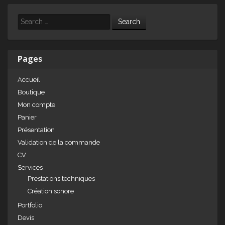
k
c
ta
e
e
g
Search
dI
b
er
n
o
Pages
o
Accueil
k
Boutique
Mon compte
Panier
Présentation
Validation de la commande
CV
Services
Prestations techniques
Création sonore
Portfolio
Devis