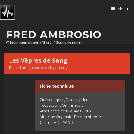
Menu
FRED AMBROSIO
/// Technicien du son / Mixeur / Sound designer
Skip to content
Les Vêpres de Sang
Posted on
15 mai 2010
by
daleny
Fiche technique
Cinématique 3D Jeux vidéo
Réalisation : Omnimédia
Production: Studio le cailloux
Musique Originale: Fred Ambrosio
6 min - HD - 2006