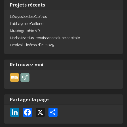
Projets récents
L’Odyssée des Cloîtres
L’abbaye de Gellone
Muséographie VR
Narbo Martius, renaissance d’une capitale
Festival Cinéma d’Ici 2025
Retrouvez moi
Partager la page
Li
F
X
P
n
a
ar