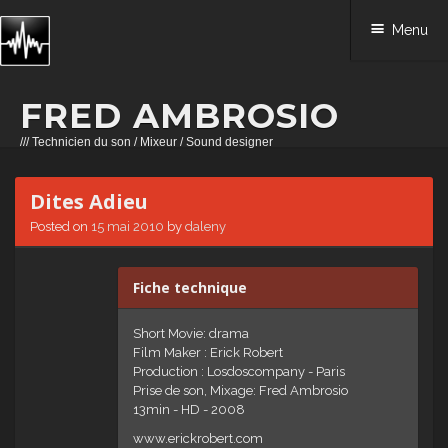
Menu
FRED AMBROSIO
/// Technicien du son / Mixeur / Sound designer
Skip to content
Dites Adieu
Posted on
15 mai 2010
by
daleny
Fiche technique
Short Movie: drama
Film Maker : Erick Robert
Production : Losdoscompany - Paris
Prise de son, Mixage: Fred Ambrosio
13min - HD - 2008
www.erickrobert.com