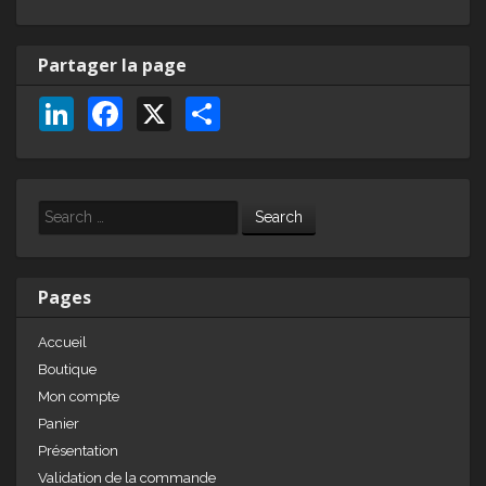
Partager la page
Li
F
X
P
n
a
ar
k
c
ta
e
e
g
Search
dI
b
er
n
o
Pages
o
Accueil
k
Boutique
Mon compte
Panier
Présentation
Validation de la commande