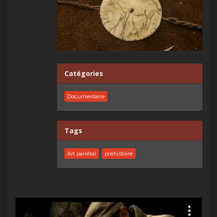
Catégories
Documentaire
Tags
Art pariétal
prehistoire