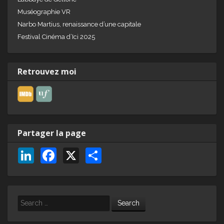
Muséographie VR
Narbo Martius, renaissance d’une capitale
Festival Cinéma d’Ici 2025
Retrouvez moi
Partager la page
Li
F
X
P
n
a
ar
k
c
ta
e
e
g
Search
dI
b
er