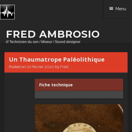
Menu
FRED AMBROSIO
/// Technicien du son / Mixeur / Sound designer
Skip to content
Un Thaumatrope Paléolithique
Posted on
20 février 2020
by
Fred
Fiche technique