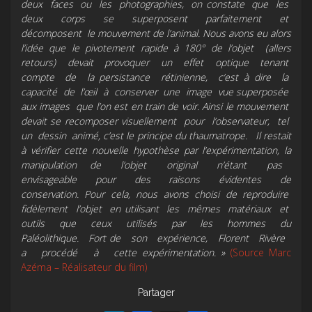
deux faces ou les photographies, on constate que les
deux corps se superposent parfaitement et
décomposent le mouvement de l’animal. Nous avons eu alors
l’idée que le pivotement rapide à 180° de l’objet (allers
retours) devait provoquer un effet optique tenant
compte de la persistance rétinienne, c’est à dire la
capacité de l’œil à conserver une image vue superposée
aux images que l’on est en train de voir. Ainsi le mouvement
devait se recomposer visuellement pour l’observateur, tel
un dessin animé, c’est le principe du
thauma
trope. Il restait
à vérifier cette nouvelle hypothèse par l’expérimentation, la
manipulation de l’objet original n’étant pas
envisageable pour des raisons évidentes de
conservation. Pour cela, nous avons choisi de reproduire
fidèlement l’objet en utilisant les mêmes matériaux et
outils que ceux utilisés par les hommes du
Paléolithique. Fort de son expérience, Florent Rivère
a procédé à cette expérimentation. »
(Source Marc
Azéma – Réalisateur du film)
Partager