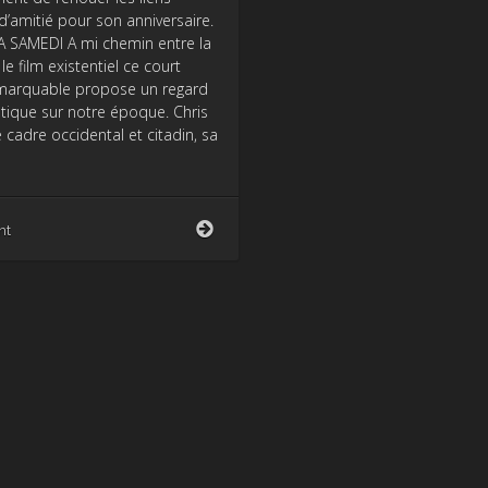
d’amitié pour son anniversaire.
 SAMEDI A mi chemin entre la
e film existentiel ce court
marquable propose un regard
étique sur notre époque. Chris
 cadre occidental et citadin, sa
A
nt
Samedi