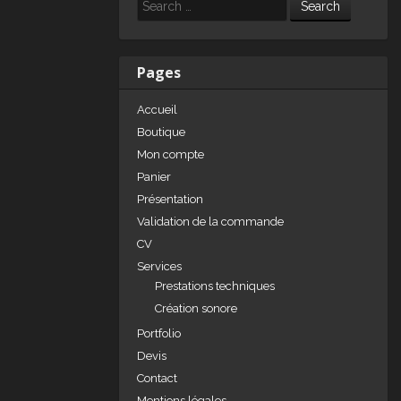
e
e
g
Search
dI
b
er
n
o
Pages
o
Accueil
k
Boutique
Mon compte
Panier
Présentation
Validation de la commande
CV
Services
Prestations techniques
Création sonore
Portfolio
Devis
Contact
Mentions légales