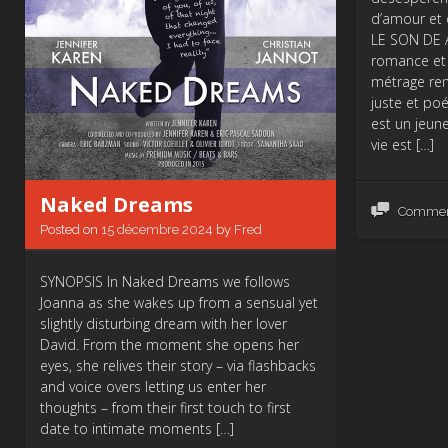
d’amour et 
LE SON DE A
romance et l
métrage re
juste et po
est un jeune
vie est […]
Naked Dreams
Comme
Posted on
15 décembre 2024
by
Fred
SYNOPSIS In Naked Dreams we follows
Joanna as she wakes up from a sensual yet
slightly disturbing dream with her lover
David. From the moment she opens her
eyes, she relives their story – via flashbacks
and voice overs letting us enter her
thoughts – from their first touch to first
date to intimate moments […]