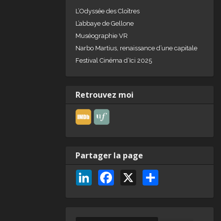
L’Odyssée des Cloîtres
L’abbaye de Gellone
Muséographie VR
Narbo Martius, renaissance d’une capitale
Festival Cinéma d’Ici 2025
Retrouvez moi
Partager la page
Li
F
X
P
n
a
ar
k
c
ta