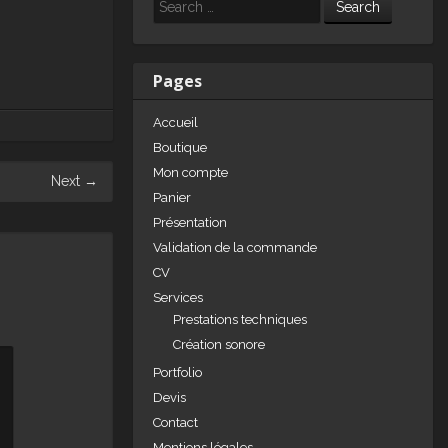
e
e
g
Search
dI
b
er
n
o
Pages
o
Accueil
k
Boutique
Mon compte
Next
→
Panier
Présentation
Validation de la commande
CV
Services
Prestations techniques
Création sonore
Portfolio
Devis
Contact
Mentions légales