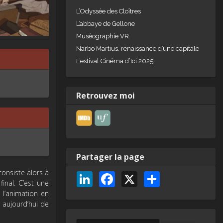
L’Odyssée des Cloîtres
L’abbaye de Gellone
Muséographie VR
Narbo Martius, renaissance d’une capitale
Festival Cinéma d’Ici 2025
Retrouvez moi
Partager la page
consiste alors à
Li
F
X
P
inal. C’est une
n
a
ar
 l’animation en
aujourd’hui de
k
c
ta