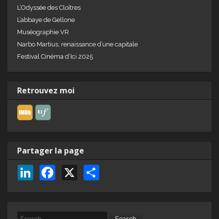
L’Odyssée des Cloîtres
L’abbaye de Gellone
Muséographie VR
Narbo Martius, renaissance d’une capitale
Festival Cinéma d’Ici 2025
Retrouvez moi
Partager la page
Li
F
X
P
n
a
ar
k
c
ta
Search