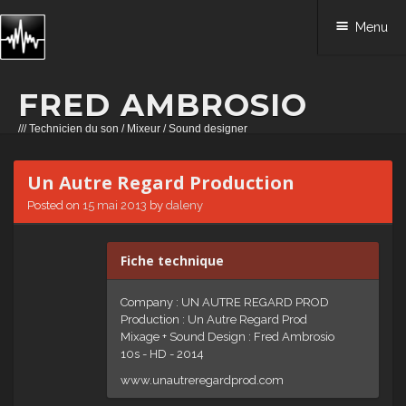
Menu
FRED AMBROSIO
/// Technicien du son / Mixeur / Sound designer
Skip to content
Un Autre Regard Production
Posted on
15 mai 2013
by
daleny
Fiche technique
Company : UN AUTRE REGARD PROD
Production : Un Autre Regard Prod
Mixage + Sound Design : Fred Ambrosio
10s - HD - 2014
www.unautreregardprod.com