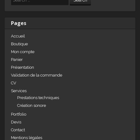
e
e
g
dI
b
er
n
o
Pages
o
Accueil
k
Boutique
Mon compte
Panier
Présentation
Validation de la commande
CV
Services
Prestations techniques
Création sonore
Portfolio
Devis
Contact
Mentions légales