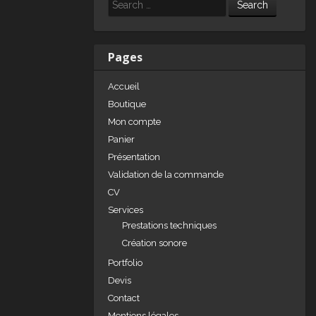
e
e
g
Search
dI
b
er
n
o
Pages
o
Accueil
k
Boutique
Mon compte
Panier
Présentation
Validation de la commande
CV
Services
Prestations techniques
Création sonore
Portfolio
Devis
Contact
Mentions légales