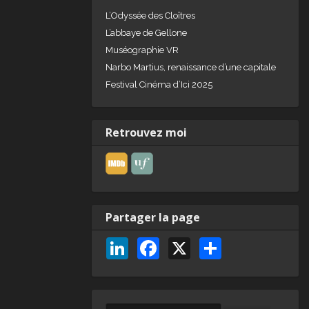
L’Odyssée des Cloîtres
L’abbaye de Gellone
Muséographie VR
Narbo Martius, renaissance d’une capitale
Festival Cinéma d’Ici 2025
Retrouvez moi
Partager la page
Li
F
X
P
n
a
ar
k
c
ta