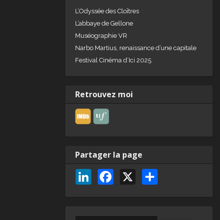
L’Odyssée des Cloîtres
L’abbaye de Gellone
Muséographie VR
Narbo Martius, renaissance d’une capitale
Festival Cinéma d’Ici 2025
Retrouvez moi
Partager la page
Li
F
X
P
n
a
ar
k
c
ta