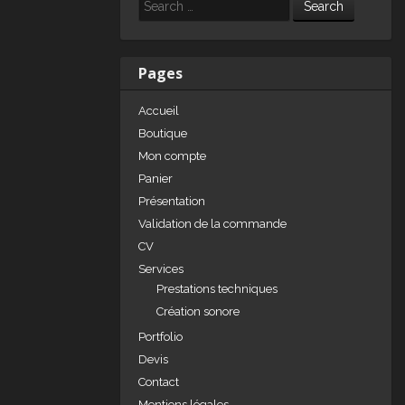
e
e
g
Search
dI
b
er
n
o
Pages
o
Accueil
k
Boutique
Mon compte
Panier
Présentation
Validation de la commande
CV
Services
Prestations techniques
Création sonore
Portfolio
Devis
Contact
Mentions légales