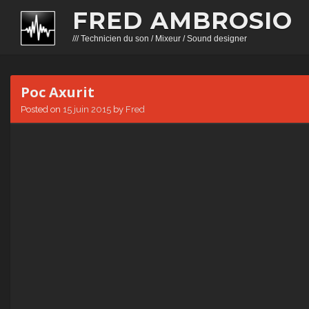
FRED AMBROSIO
/// Technicien du son / Mixeur / Sound designer
Poc Axurit
Posted on
15 juin 2015
by
Fred