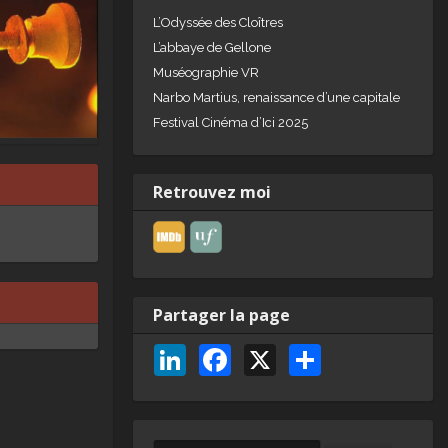
L’Odyssée des Cloîtres
L’abbaye de Gellone
Muséographie VR
Narbo Martius, renaissance d’une capitale
Festival Cinéma d’Ici 2025
Retrouvez moi
Partager la page
Li
F
X
P
n
a
ar
k
c
ta