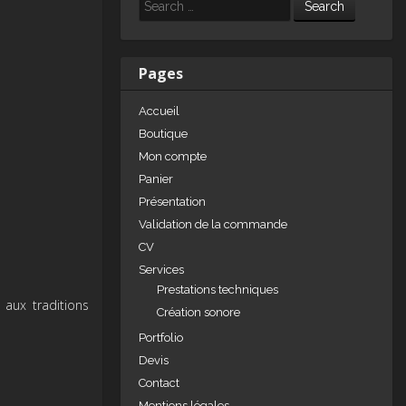
e
e
g
Search
dI
b
er
n
o
Pages
o
Accueil
k
Boutique
Mon compte
Panier
Présentation
Validation de la commande
CV
Services
Prestations techniques
 aux traditions
Création sonore
Portfolio
Devis
Contact
Mentions légales