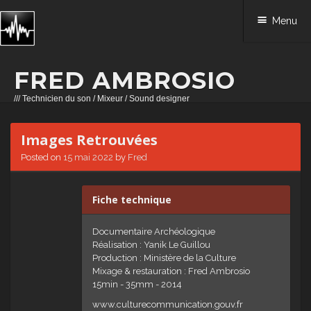
Menu
FRED AMBROSIO
/// Technicien du son / Mixeur / Sound designer
Skip to content
Images Retrouvées
Posted on
15 mai 2022
by
Fred
Fiche technique
Documentaire Archéologique
Réalisation : Yanik Le Guillou
Production : Ministère de la Culture
Mixage & restauration : Fred Ambrosio
15min - 35mm - 2014
www.culturecommunication.gouv.fr