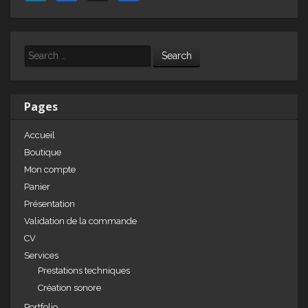
n
a
ar
k
c
ta
e
e
g
Search
dI
b
er
n
o
Pages
o
Accueil
k
Boutique
Mon compte
Panier
Présentation
Validation de la commande
CV
Services
Prestations techniques
Création sonore
Portfolio