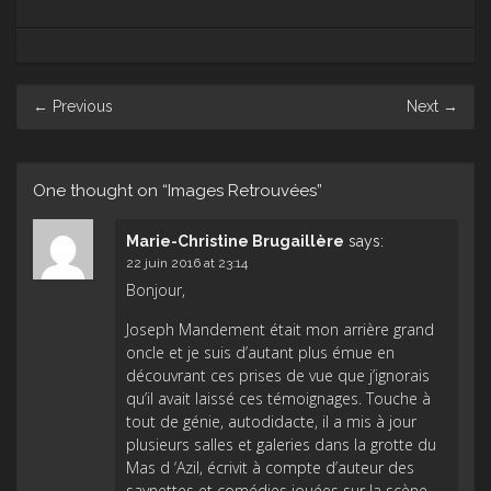
Post
←
Previous
Next
→
navigation
One thought on “
Images Retrouvées
”
Marie-Christine Brugaillère
says:
22 juin 2016 at 23:14
Bonjour,
Joseph Mandement était mon arrière grand
oncle et je suis d’autant plus émue en
découvrant ces prises de vue que j’ignorais
qu’il avait laissé ces témoignages. Touche à
tout de génie, autodidacte, il a mis à jour
plusieurs salles et galeries dans la grotte du
Mas d ‘Azil, écrivit à compte d’auteur des
saynettes et comédies jouées sur la scène