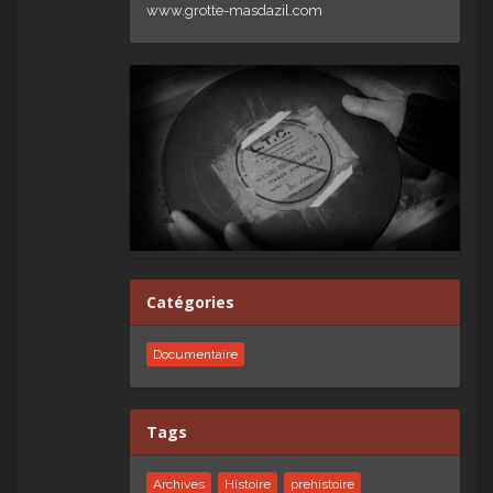
www.grotte-masdazil.com
Catégories
Documentaire
Tags
Archives
Histoire
prehistoire