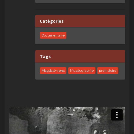
Catégories
Documentaire
Tags
Magdaléniens
Muséographie
prehistoire