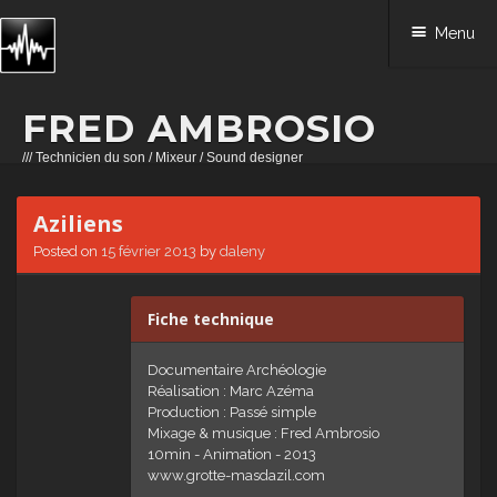
Menu
FRED AMBROSIO
/// Technicien du son / Mixeur / Sound designer
Skip to content
Aziliens
Posted on
15 février 2013
by
daleny
Fiche technique
Documentaire Archéologie
Réalisation : Marc Azéma
Production : Passé simple
Mixage & musique : Fred Ambrosio
10min - Animation - 2013
www.grotte-masdazil.com