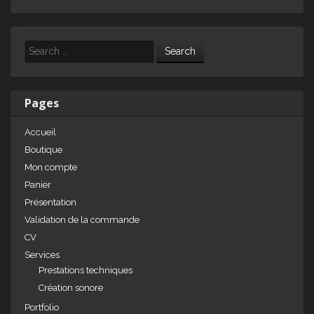
n
a
ar
k
c
ta
e
e
g
Search
dI
b
er
n
o
Pages
o
Accueil
k
Boutique
Mon compte
Panier
Présentation
Validation de la commande
CV
Services
Prestations techniques
Création sonore
Portfolio