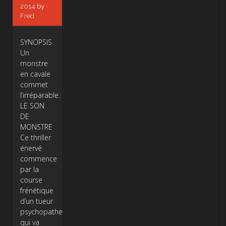
2014
by
Fred
SYNOPSIS
Un
monstre
en cavale
commet
l’irréparable.
LE SON
DE
MONSTRE
Ce thriller
énervé
commence
par la
course
frénétique
d’un tueur
psychopathe
qui va