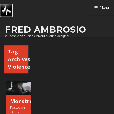
Menu
FRED AMBROSIO
/// Technicien du son / Mixeur / Sound designer
Skip to content
Tag
Archives:
Violence
Monstre
Posted on
13 mai