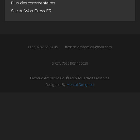
Flux des commentaires
Site de WordPress-FR
(+33) 6 82 53 54 45
frederic.ambrosio@gmail.com
SIRET: 75351951100038
Frédéric Ambrosio Co. © 2016 Tous droits réservés.
Designed By
Mental Designed
.