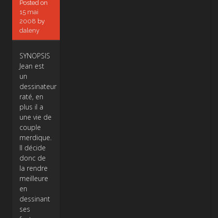
Posted on
15 mai
2008
by
daleny
SYNOPSIS
Jean est
un
dessinateur
raté, en
plus il a
une vie de
couple
merdique.
Il décide
donc de
la rendre
meilleure
en
dessinant
ses