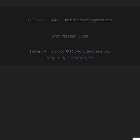
(+33) 6 82 53 54 45
frederic.ambrosio@gmail.com
SIRET: 75351951100038
Frédéric Ambrosio Co. © 2016 Tous droits réservés.
Designed By
Mental Designed
.