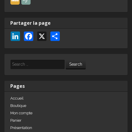
Partager la page
Li
F
X
P
n
a
ar
k
c
ta
e
e
g
Search
dI
b
er
n
o
Pages
o
Accueil
k
Boutique
Mon compte
Panier
Présentation