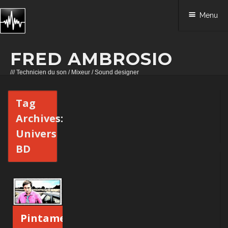
Menu
FRED AMBROSIO
/// Technicien du son / Mixeur / Sound designer
Skip to content
Tag
Archives:
Univers
BD
Pintame