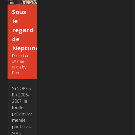
Sous
le
regard
de
Neptune
Posted on
15 mai
2014
by
Fred
SYNOPSIS
En 2006-
2007, la
fouille
préventive
menée
par l’Inrap
sous