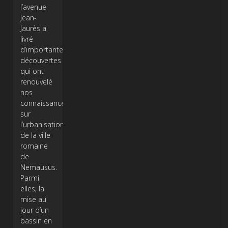
l’avenue
Jean-
Jaurès a
livré
d’importantes
découvertes
qui ont
renouvelé
nos
connaissances
sur
l’urbanisation
de la ville
romaine
de
Nemausus.
Parmi
elles, la
mise au
jour d’un
bassin en