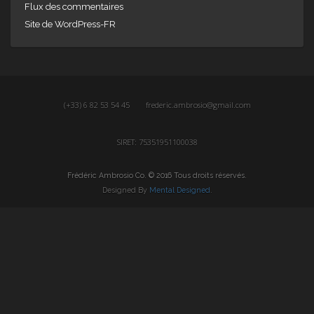
Flux des commentaires
Site de WordPress-FR
(+33) 6 82 53 54 45
frederic.ambrosio@gmail.com
SIRET: 75351951100038
Frédéric Ambrosio Co. © 2016 Tous droits réservés.
Designed By
Mental Designed
.