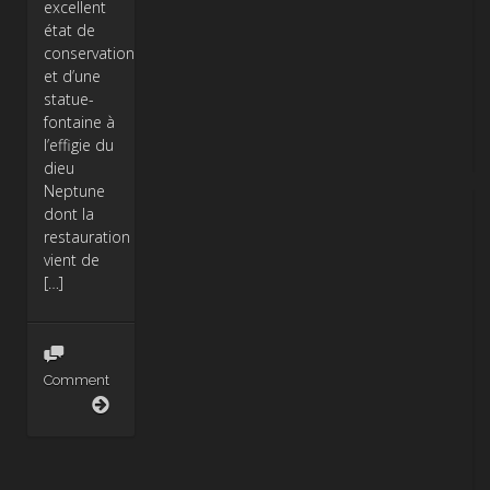
excellent
état de
conservation
et d’une
statue-
fontaine à
l’effigie du
dieu
Neptune
dont la
restauration
vient de
[…]
Comment
Sous
le
regard
de
Neptune