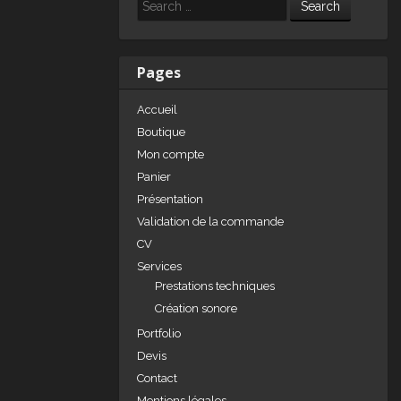
e
e
g
Search
dI
b
er
n
o
Pages
o
Accueil
k
Boutique
Mon compte
Panier
Présentation
Validation de la commande
CV
Services
Prestations techniques
Création sonore
Portfolio
Devis
Contact
Mentions légales