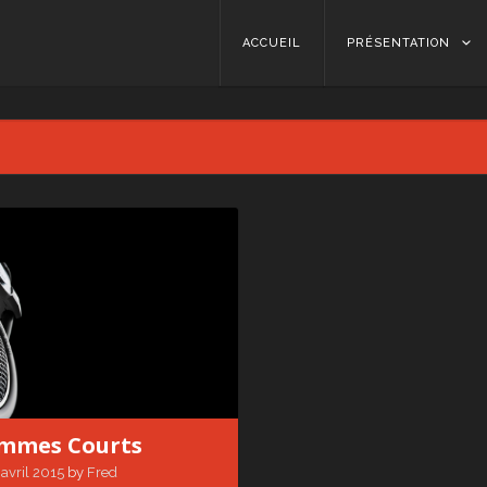
Skip to content
ACCUEIL
PRÉSENTATION
mmes Courts
 avril 2015
by
Fred