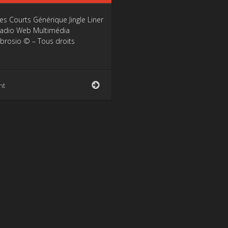
Courts Générique Jingle Liner
 Radio Web Multimédia
brosio © – Tous droits
Programmes
nt
Courts