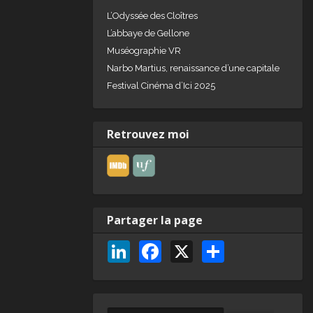
L’Odyssée des Cloîtres
L’abbaye de Gellone
Muséographie VR
Narbo Martius, renaissance d’une capitale
Festival Cinéma d’Ici 2025
Retrouvez moi
Partager la page
Li
F
X
P
n
a
ar
k
c
ta