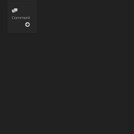
Comment
Jambalayette
–
L’Autriorgue