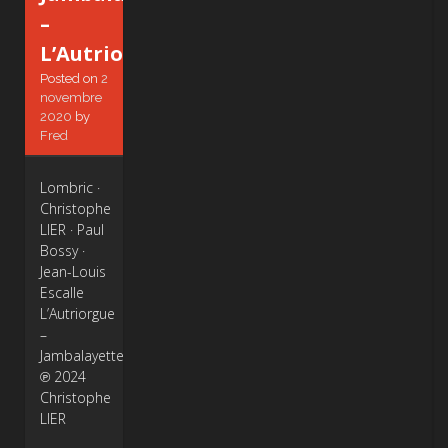
–
L’Autriorgue
Posted on
2
novembre
2020
by
Fred
Lombric ·
Christophe
LIER · Paul
Bossy ·
Jean-Louis
Escalle
L’Autriorgue
–
Jambalayette
℗ 2024
Christophe
LIER