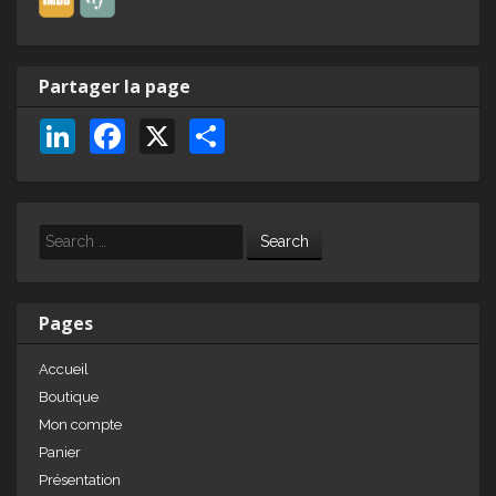
Partager la page
Li
F
X
P
n
a
ar
k
c
ta
e
e
g
Search
dI
b
er
n
o
Pages
o
Accueil
k
Boutique
Mon compte
Panier
Présentation