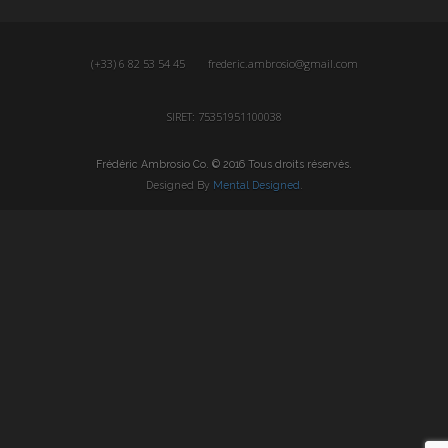
(+33) 6 82 53 54 45
frederic.ambrosio@gmail.com
SIRET: 75351951100038
Frédéric Ambrosio Co. © 2016 Tous droits réservés.
Designed By
Mental Designed
.