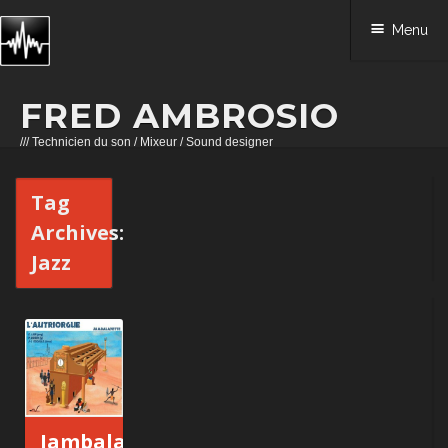
Menu
FRED AMBROSIO
/// Technicien du son / Mixeur / Sound designer
Skip to content
Tag
Archives:
Jazz
Jambalayette